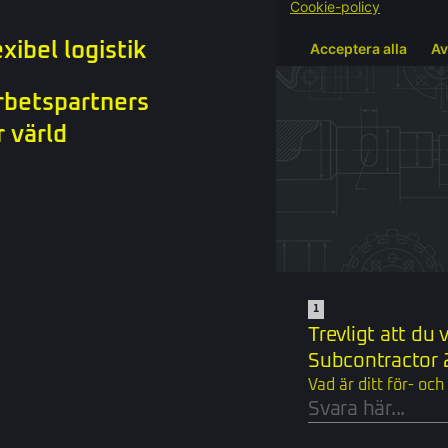
xibel logistik
rbetspartners
r värld