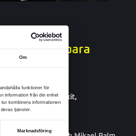
ågot mer än bara
Om
andahålla funktioner för
har förtroendet vuxit,
n information från din enhet
 tur kombinera informationen
deras tjänster.
Marknadsföring
från Techno Skruv och Mikael Palm