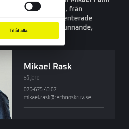
rätta om samarbetet, från
eranser till lösningsorienterade
artnerskap byggt på kunnande,
Tillåt alla
siktig nytta.
Mikael Rask
Säljare
070-675 43 67
mikael.rask@technoskruv.se