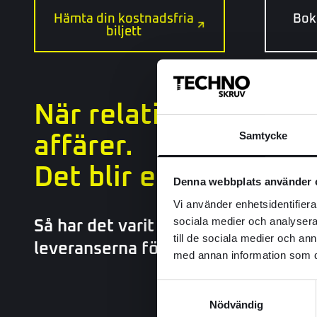
Hämta din kostnadsfria
Bok
biljett
När relationer får ti
affärer.
Samtycke
Det blir ett samspel.
Denna webbplats använder 
Vi använder enhetsidentifierar
Så har det varit mellan Swedrive o
sociala medier och analysera 
till de sociala medier och a
leveranserna förfinats – och vardag
med annan information som du 
Samtyckesval
Nödvändig