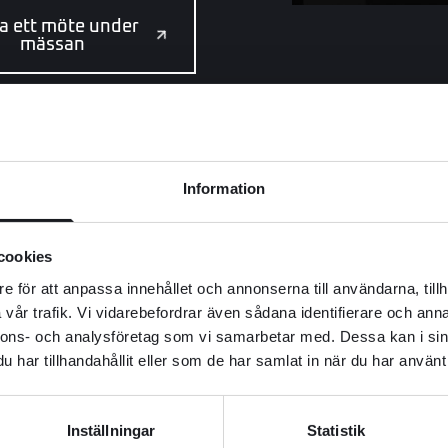
a ett möte under
mässan
d att utvecklas händer n
Information
cookies
e för att anpassa innehållet och annonserna till användarna, tillh
ch Techno Skruv. Genom årens samarbete 
vår trafik. Vi vidarebefordrar även sådana identifierare och anna
nnons- och analysföretag som vi samarbetar med. Dessa kan i sin
en förenklats.
har tillhandahållit eller som de har samlat in när du har använt 
Inställningar
Statistik
Hör Mikael Rask 