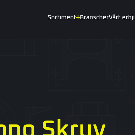
Sortiment
Branscher
Vårt erb
hno Skruv