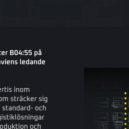
er B04:55 på
aviens ledande
rtis inom
om sträcker sig
n standard- och
gistiklösningar
produktion och