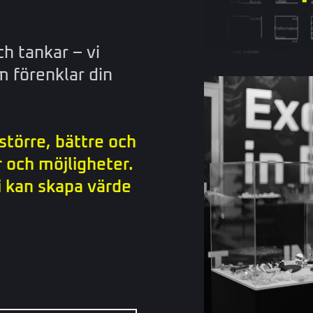
h tankar – vi
m förenklar din
 större, bättre och
 och möjligheter.
 kan skapa värde