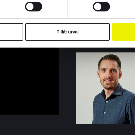
från Swedrive be
tillförlitliga lev
dialoger – ett p
Tillåt urval
enkelhet och lång