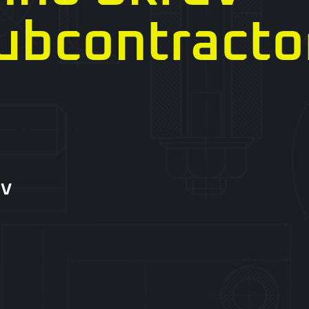
ubcontracto
uv